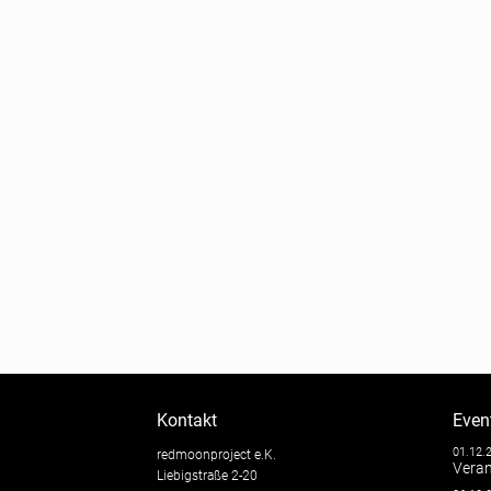
Kontakt
Even
01.12.
redmoonproject e.K.
Veran
Liebigstraße 2-20