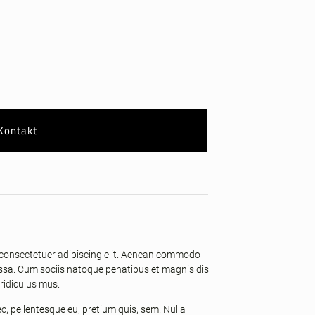
Kontakt
 consectetuer adipiscing elit. Aenean commodo
assa. Cum sociis natoque penatibus et magnis dis
ridiculus mus.
ec, pellentesque eu, pretium quis, sem. Nulla