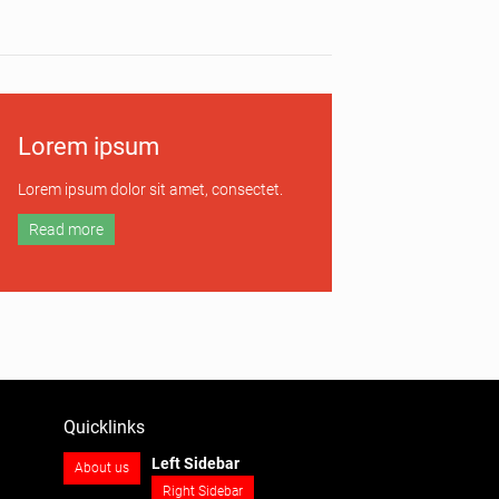
Lorem ipsum
Lorem ipsum dolor sit amet, consectet.
Read more
Quicklinks
Navigation
Left Sidebar
About us
überspringen
Right Sidebar