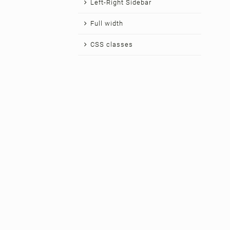
Left-Right Sidebar
Full width
CSS classes