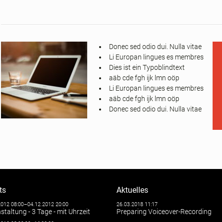
Donec sed odio dui. Nulla vitae
Li Europan lingues es membres
Dies ist ein Typoblindtext
aäb cde fgh ijk lmn oöp
Li Europan lingues es membres
aäb cde fgh ijk lmn oöp
Donec sed odio dui. Nulla vitae
ts
Aktuelles
2012 08:00–04.12.2012 20:00
26.03.2018 11:17
staltung - 3 Tage - mit Uhrzeit
Preparing Voiceover-Recording